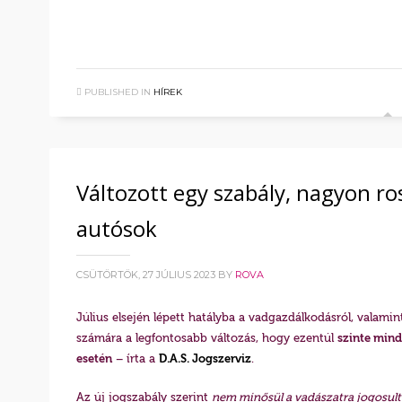
PUBLISHED IN
HÍREK
Változott egy szabály, nagyon ro
autósok
CSÜTÖRTÖK, 27 JÚLIUS 2023
BY
ROVA
Július elsején lépett hatályba a vadgazdálkodásról, valami
számára a legfontosabb változás, hogy ezentúl
szinte mind
esetén
– írta a
D.A.S. Jogszerviz
.
Az új jogszabály szerint
nem minősül a vadászatra jogosult