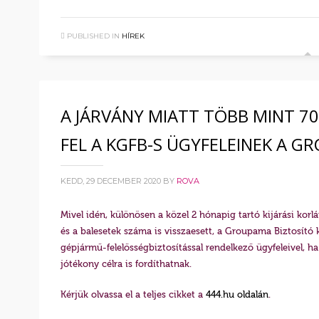
PUBLISHED IN
HÍREK
A JÁRVÁNY MIATT TÖBB MINT 70
FEL A KGFB-S ÜGYFELEINEK A G
KEDD, 29 DECEMBER 2020
BY
ROVA
Mivel idén, különösen a közel 2 hónapig tartó kijárási kor
és a balesetek száma is visszaesett, a Groupama Biztosító 
gépjármű-felelősségbiztosítással rendelkező ügyfeleivel, ha
jótékony célra is fordíthatnak.
Kérjük olvassa el a teljes cikket a
444.hu oldalán
.