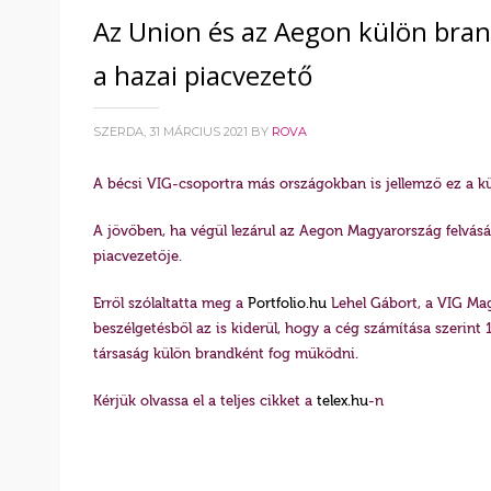
Az Union és az Aegon külön brand
a hazai piacvezető
SZERDA, 31 MÁRCIUS 2021
BY
ROVA
A bécsi VIG-csoportra más országokban is jellemző ez a k
A jövőben, ha végül lezárul az Aegon Magyarország felvásár
piacvezetője.
Erről szólaltatta meg a
Portfolio.hu
Lehel Gábort, a VIG Mag
beszélgetésből az is kiderül, hogy a cég számítása szerint 
társaság külön brandként fog működni.
Kérjük olvassa el a teljes cikket a
telex.hu
-n