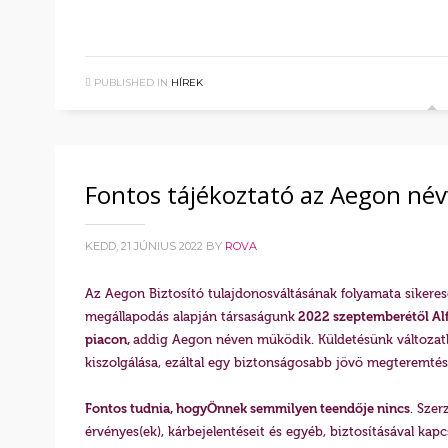
PUBLISHED IN
HÍREK
Fontos tájékoztató az Aegon név
KEDD, 21 JÚNIUS 2022
BY
ROVA
Az Aegon Biztosító tulajdonosváltásának folyamata sikerese
megállapodás alapján társaságunk
2022 szeptemberétől Alf
piacon,
addig Aegon néven működik. Küldetésünk változatl
kiszolgálása, ezáltal egy biztonságosabb jövő megteremtés
Fontos tudnia, hogy
Önnek semmilyen teendője nincs
. Szer
érvényes(ek), kárbejelentéseit és egyéb, biztosításával ka