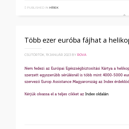
PUBLISHED IN
HÍREK
Több ezer euróba fájhat a helik
CSÜTÖRTÖK, 19 JANUÁR 2023
BY
ROVA
Nem fedezi az Európai Egészségbiztosítási Kártya a helikopt
szerzett egyszerűbb sérülésnél is több mint 4000-5000 euró
szervező Europ Assistance Magyarország az Index érdeklőd
Kérjük olvassa el a teljes cikket az
Index oldalán