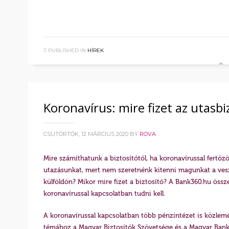
PUBLISHED IN
HÍREK
Koronavírus: mire fizet az utasbi
CSÜTÖRTÖK, 12 MÁRCIUS 2020
BY
ROVA
Mire számíthatunk a biztosítótól, ha koronavírussal fertőz
utazásunkat, mert nem szeretnénk kitenni magunkat a ve
külföldön? Mikor mire fizet a biztosító? A Bank360.hu össz
koronavírussal kapcsolatban tudni kell.
A koronavírussal kapcsolatban több pénzintézet is közlemé
témához a Magyar Biztosítók Szövetsége és a Magyar Banks