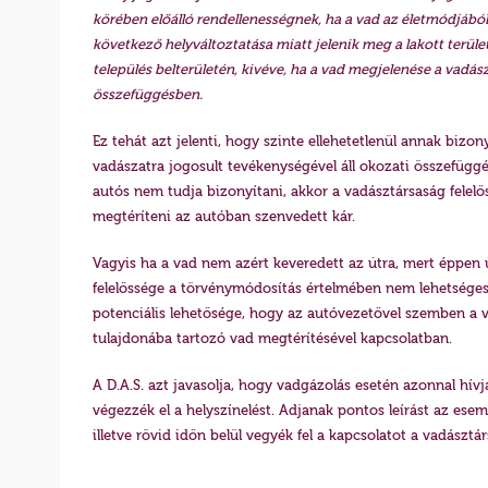
körében előálló rendellenességnek, ha a vad az életmódjából
következő helyváltoztatása miatt jelenik meg a lakott terül
település belterületén, kivéve, ha a vad megjelenése a vadás
összefüggésben.
Ez tehát azt jelenti, hogy szinte ellehetetlenül annak bizo
vadászatra jogosult tevékenységével áll okozati összefügg
autós nem tudja bizonyítani, akkor a vadásztársaság felelő
megtéríteni az autóban szenvedett kár.
Vagyis ha a vad nem azért keveredett az útra, mert éppen ű
felelőssége a törvénymódosítás értelmében nem lehetséges
potenciális lehetősége, hogy az autóvezetővel szemben a va
tulajdonába tartozó vad megtérítésével kapcsolatban.
A D.A.S. azt javasolja, hogy vadgázolás esetén azonnal hív
végezzék el a helyszínelést. Adjanak pontos leírást az ese
illetve rövid időn belül vegyék fel a kapcsolatot a vadásztá