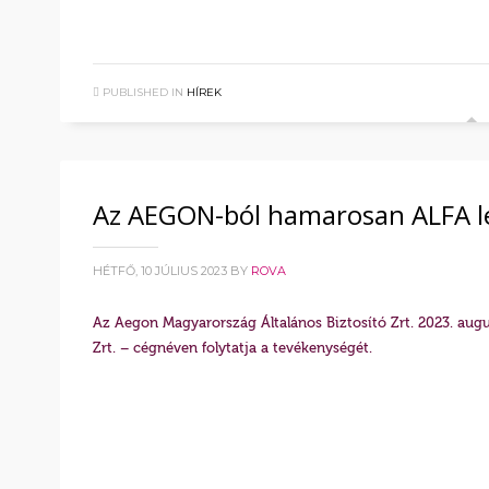
PUBLISHED IN
HÍREK
Az AEGON-ból hamarosan ALFA l
HÉTFŐ, 10 JÚLIUS 2023
BY
ROVA
Az Aegon Magyarország Általános Biztosító Zrt. 2023. augu
Zrt. – cégnéven folytatja a tevékenységét.