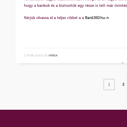
hogy a bankok és a biztosítók egy része is tett már óvint
Kérjük olvassa el a teljes cikket a a
Bank360.hu-n
PUBLISHED IN
HÍREK
2
1