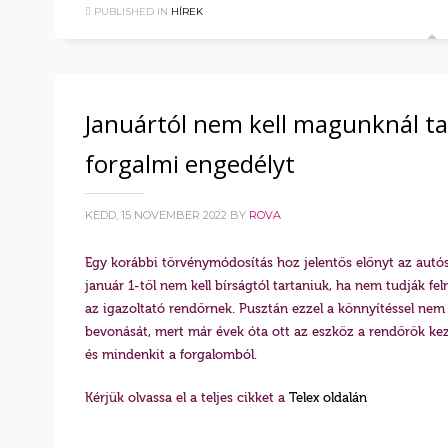
PUBLISHED IN
HÍREK
Januártól nem kell magunknál ta
forgalmi engedélyt
KEDD, 15 NOVEMBER 2022
BY
ROVA
Egy korábbi törvénymódosítás hoz jelentős előnyt az aut
január 1-től nem kell bírságtól tartaniuk, ha nem tudják f
az igazoltató rendőrnek. Pusztán ezzel a könnyítéssel ne
bevonását, mert már évek óta ott az eszköz a rendőrök ke
és mindenkit a forgalomból.
Kérjük olvassa el a teljes cikket a
Telex oldalán