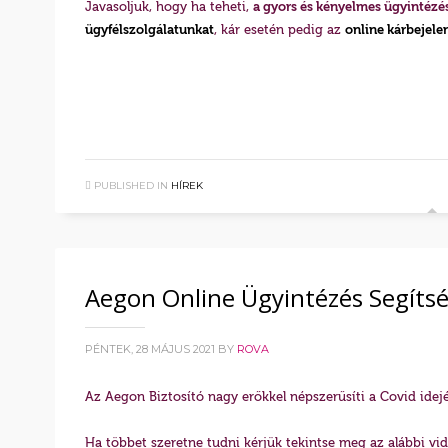
Javasoljuk, hogy ha teheti,
a gyors és kényelmes ügyintézés
ügyfélszolgálatunkat
, kár esetén pedig az
online kárbejele
PUBLISHED IN
HÍREK
Aegon Online Ügyintézés Segíts
PÉNTEK, 28 MÁJUS 2021
BY
ROVA
Az Aegon Biztosító nagy erőkkel népszerűsíti a Covid idején
Ha többet szeretne tudni kérjük tekintse meg az alábbi vid