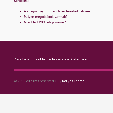
Kérdések:
A magyar nyugdíjrendszer fenntartható-e?
Milyen megoldások vannak?
Miért lett 20% adójóváírás?
Rova Facebook oldal
|
Adatkezelési tájékoztató
© 2015. All rights reserved. Buy
Kallyas Theme
.