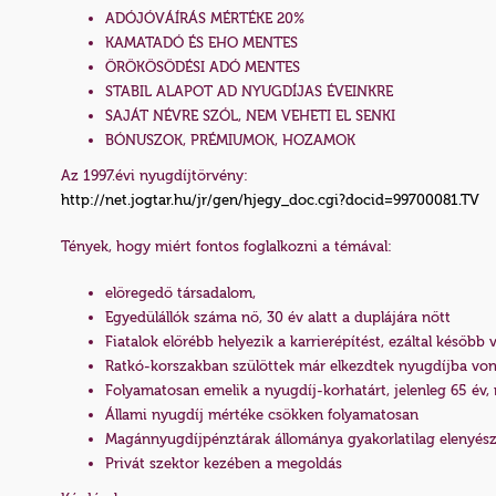
ADÓJÓVÁÍRÁS MÉRTÉKE 20%
KAMATADÓ ÉS EHO MENTES
ÖRÖKÖSÖDÉSI ADÓ MENTES
STABIL ALAPOT AD NYUGDÍJAS ÉVEINKRE
SAJÁT NÉVRE SZÓL, NEM VEHETI EL SENKI
BÓNUSZOK, PRÉMIUMOK, HOZAMOK
Az 1997.évi nyugdíjtörvény:
http://net.jogtar.hu/jr/gen/hjegy_doc.cgi?docid=99700081.TV
Tények, hogy miért fontos foglalkozni a témával:
elöregedő társadalom,
Egyedülállók száma nő, 30 év alatt a duplájára nőtt
Fiatalok előrébb helyezik a karrierépítést, ezáltal később
Ratkó-korszakban szülöttek már elkezdtek nyugdíjba von
Folyamatosan emelik a nyugdíj-korhatárt, jelenleg 65 é
Állami nyugdíj mértéke csökken folyamatosan
Magánnyugdíjpénztárak állománya gyakorlatilag elenyés
Privát szektor kezében a megoldás