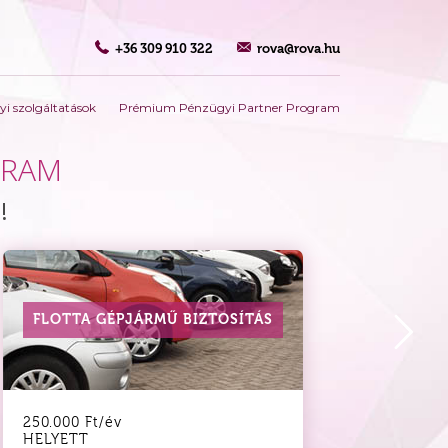
+36 309 910 322
rova@rova.hu
i szolgáltatások
Prémium Pénzügyi Partner Program
GRAM
!
FLOTTA GÉPJÁRMŰ BIZTOSÍTÁS
250.000 Ft/év
HELYETT