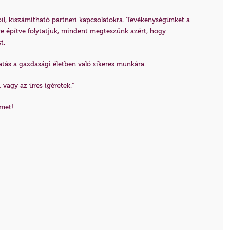
abil, kiszámítható partneri kapcsolatokra. Tevékenységünket a
re építve folytatjuk, mindent megteszünk azért, hogy
t.
atás a gazdasági életben való sikeres munkára.
, vagy az üres ígéretek."
lmet!