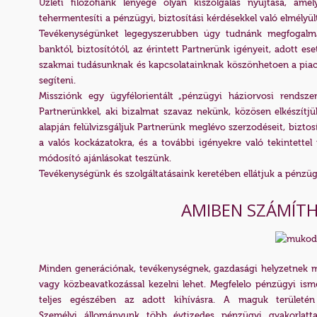
Üzleti filozófiánk lényege olyan kiszolgálás nyújtása, ame
tehermentesíti a pénzügyi, biztosítási kérdésekkel való elmélyült
Tevékenységünket legegyszerubben úgy tudnánk megfogalmaz
banktól, biztosítótól, az érintett Partnerünk igényeit, adott es
szakmai tudásunknak és kapcsolatainknak köszönhetoen a piacon
segíteni.
Missziónk egy ügyfélorientált „pénzügyi háziorvosi rends
Partnerünkkel, aki bizalmat szavaz nekünk, közösen elkészítjü
alapján felülvizsgáljuk Partnerünk meglévo szerzodéseit, bizto
a valós kockázatokra, és a további igényekre való tekintettel
módosító ajánlásokat teszünk.
Tevékenységünk és szolgáltatásaink keretében ellátjuk a pénzügy
AMIBEN SZÁMÍT
Minden generációnak, tevékenységnek, gazdasági helyzetnek m
vagy közbeavatkozással kezelni lehet. Megfelelo pénzügyi ismer
teljes egészében az adott kihívásra. A maguk területén
Személyi állományunk több évtizedes pénzügyi gyakorlattal