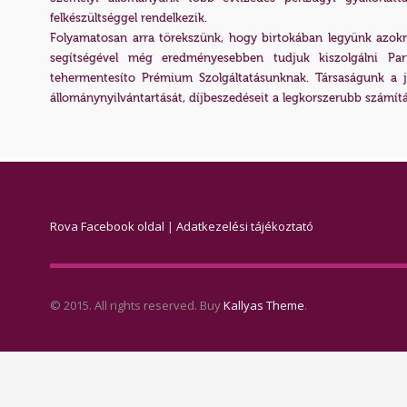
felkészültséggel rendelkezik.
Folyamatosan arra törekszünk, hogy birtokában legyünk azokn
segítségével még eredményesebben tudjuk kiszolgálni Partn
tehermentesíto Prémium Szolgáltatásunknak. Társaságunk a je
állománynyilvántartását, díjbeszedéseit a legkorszerubb számítás
Rova Facebook oldal
|
Adatkezelési tájékoztató
© 2015. All rights reserved. Buy
Kallyas Theme
.